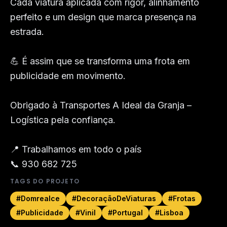
Cada viatura aplicada com rigor, alinhamento 
perfeito e um design que marca presença na 
estrada.

💪 É assim que se transforma uma frota em 
publicidade em movimento.

Obrigado à Transportes A Ideal da Granja – 
Logística pela confiança.

📍 Trabalhamos em todo o país

📞 930 682 725
TAGS DO PROJETO
#
Domrealce
#
DecoraçãoDeViaturas
#
Frotas
#
Publicidade
#
Vinil
#
Portugal
#
Lisboa